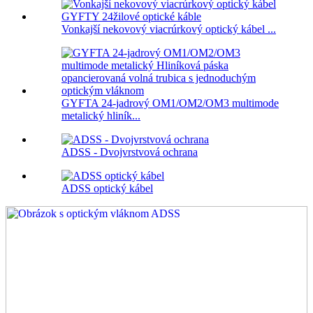
Vonkajší nekovový viacrúrkový optický kábel ...
GYFTA 24-jadrový OM1/OM2/OM3 multimode
metalický hliník...
ADSS - Dvojvrstvová ochrana
ADSS optický kábel