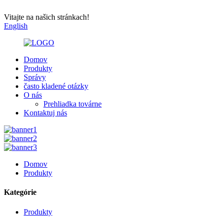
Vitajte na našich stránkach!
English
Domov
Produkty
Správy
často kladené otázky
O nás
Prehliadka továrne
Kontaktuj nás
Domov
Produkty
Kategórie
Produkty