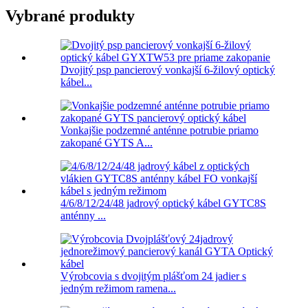
Vybrané produkty
Dvojitý psp pancierový vonkajší 6-žilový optický
kábel...
Vonkajšie podzemné anténne potrubie priamo
zakopané GYTS A...
4/6/8/12/24/48 jadrový optický kábel GYTC8S
anténny ...
Výrobcovia s dvojitým plášťom 24 jadier s
jedným režimom ramena...